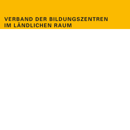
Claire-Waldoff-Str. 7
10117 Berlin
Tel. +49 30 41479799-0
info@verband-bildungszentren.de
NEWSLETTER
MITGLIEDERPORTAL
Impressum