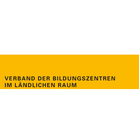
Claire-Waldoff-Str. 7
10117 Berlin
Tel. +49 30 41479799-0
info@verband-bildungszentren.de
NEWSLETTER