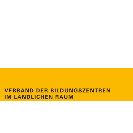
Claire-Waldoff-Str. 7
10117 Berlin
Tel. +49 30 41479799-0
info@verband-bildungszentren.de