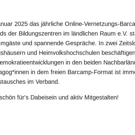
Januar 2025 das jährliche Online-Vernetzungs-Bar
s der Bildungszentren im ländlichen Raum e.V. s
mmgäste und spannende Gespräche. In zwei Zeitslo
gshäusern und Heimvolkshochschulen beschäftigen 
Demokratieentwicklungen in den beiden Nachbarlän
gog*innen in dem freien Barcamp-Format ist imme
ustausches im Verband.
chön für's Dabeisein und aktiv Mitgestalten!