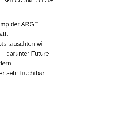
BEITRAG VOM 17.01.2025
camp der
ARGE
tatt.
ts tauschten wir
- darunter Future
dern.
r sehr fruchtbar